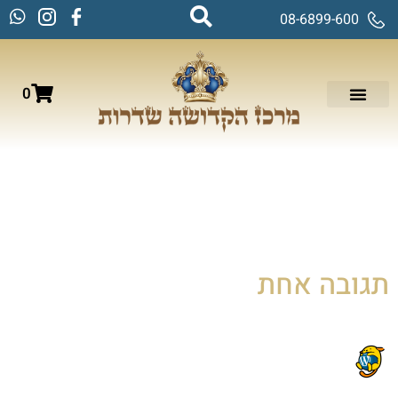
08-6899-600
0
Hello world!
Welcome to WordPress. This is your first post. Edit or
delete it, then start writing!
תגובה אחת
יולי 27, 2021 בשעה 5:53 pm
A WordPress Commenter
הגיב: