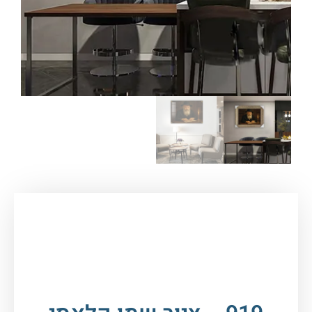
עמוד הבית
/
תמונות זכוכית וקנבס
/
תמונות
רבנים
/
הרבי מליובאוויטש
/ 919 – ציור שמן קלאסי
של הרבי מלובביץ' להדפסה על קנבס או זכוכית