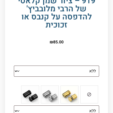
919 – ציור שמן קלאסי
של הרבי מלובביץ'
להדפסה על קנבס או
זכוכית
₪
85.00
הדפסה על זכוכית
צבע ספייסרים (רק לתמונת זכוכית)