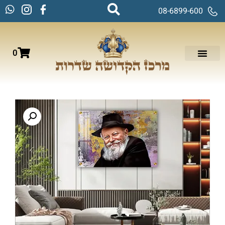
08-6899-600
0