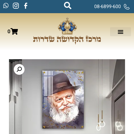
08-6899-600
0