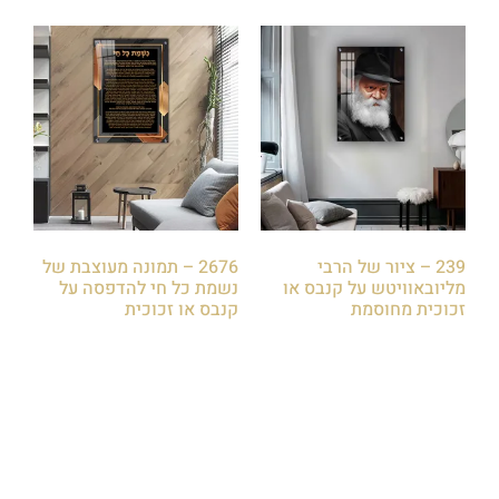
239 – ציור של הרבי
2676 – תמונה מעוצבת של
מליובאוויטש על קנבס או
נשמת כל חי להדפסה על
זכוכית מחוסמת
קנבס או זכוכית
₪
85.00
₪
85.00
הוספה לסל
הוספה לסל