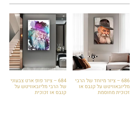
686 – ציור מיוחד של הרבי
684 – ציור פופ ארט צבעוני
מליובאוויטש על קנבס או
של הרבי מליובאוויטש על
זכוכית מחוסמת
קנבס או זכוכית
₪
85.00
₪
85.00
הוספה לסל
הוספה לסל