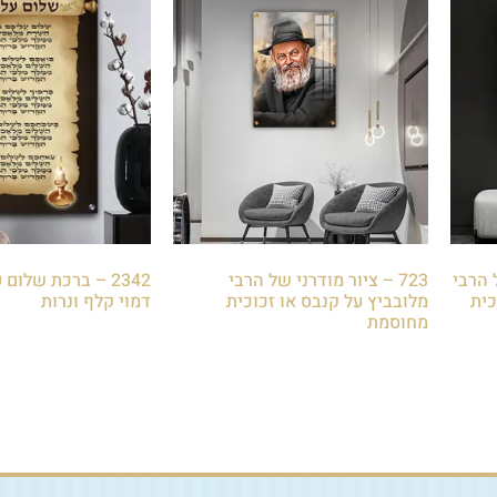
ל הרבי
723 – ציור מודרני של הרבי
2342 – ברכת שלום
כית
מלובביץ על קנבס או זכוכית
דמוי קלף ונרות
מחוסמת
₪
85.00
₪
85.00
הוספה לסל
הוספה לסל