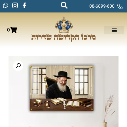
08-6899-600
0