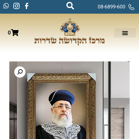
08-6899-600
0