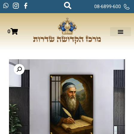
08-6899-600
0