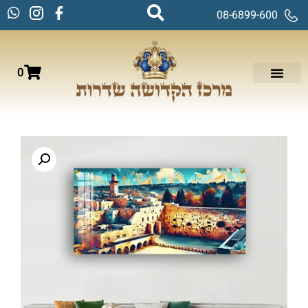
08-6899-600
0