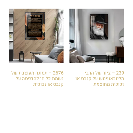
239 – ציור של הרבי
2676 – תמונה מעוצבת של
מליובאוויטש על קנבס או
נשמת כל חי להדפסה על
זכוכית מחוסמת
קנבס או זכוכית
₪
85.00
₪
85.00
הוספה לסל
הוספה לסל