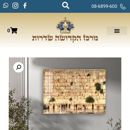
08-6899-600
0