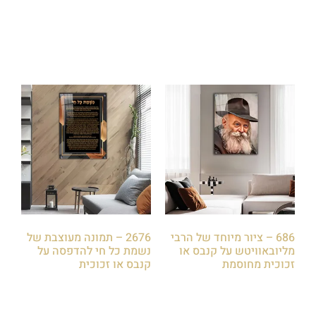
הוספה לסל
הוספה לסל
686 – ציור מיוחד של הרבי
2676 – תמונה מעוצבת של
מליובאוויטש על קנבס או
נשמת כל חי להדפסה על
זכוכית מחוסמת
קנבס או זכוכית
₪
85.00
₪
85.00
הוספה לסל
הוספה לסל