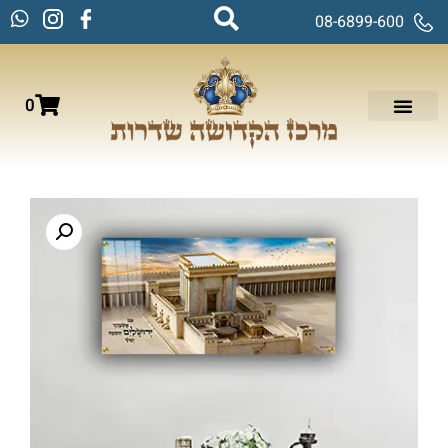
08-6899-600
0