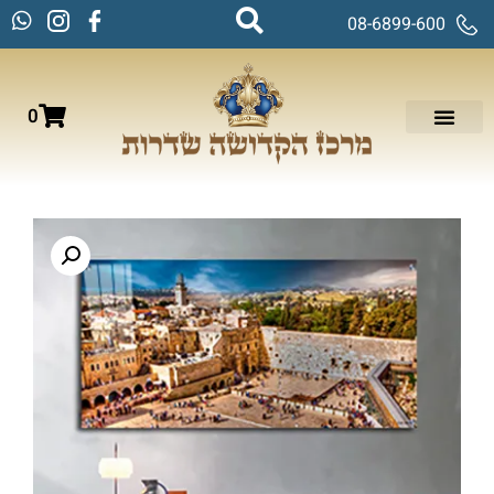
08-6899-600
0