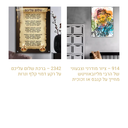
914 – ציור מודרני וצבעוני
2342 – ברכת שלום עליכם
של הרבי מליובאוויטש
על רקע דמוי קלף ונרות
מחייך על קנבס או זכוכית
₪
85.00
₪
85.00
הוספה לסל
הוספה לסל