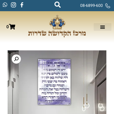
08-6899-600
0