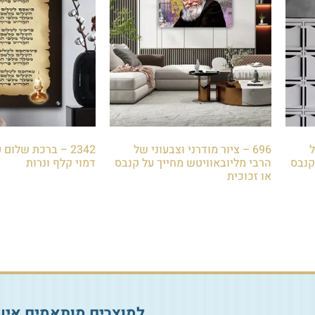
ל
696 – ציור מודרני וצבעוני של
2342 – ברכת שלום
קנבס
הרבי מליובאוויטש מחייך על קנבס
דמוי קלף ונרות
או זכוכית
₪
85.00
₪
85.00
הוספה לסל
הוספה לסל
למוצרים מותאמים איש