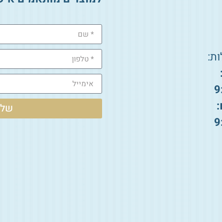
ת:
9
:
שלי
9