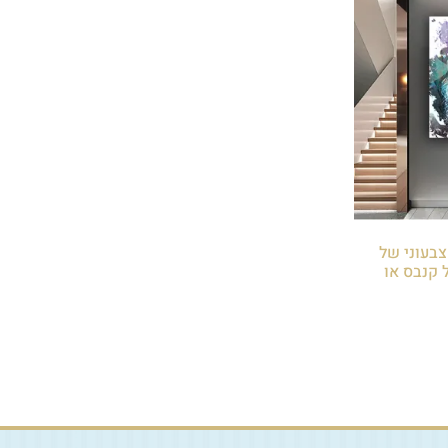
 צבעוני של
 קנבס או