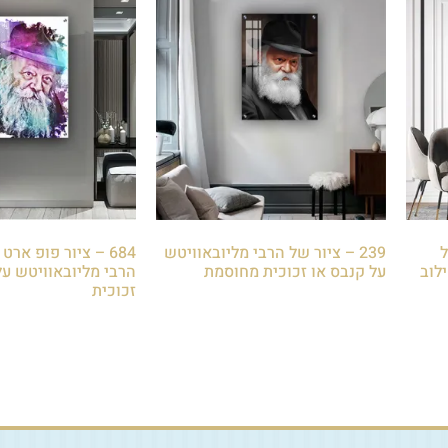
ל
239 – ציור של הרבי מליובאוויטש
684 – ציור פופ ארט
לוב
על קנבס או זכוכית מחוסמת
הרבי מליובאוויטש על
זכוכית
₪
85.00
₪
85.00
הוספה לסל
הוספה לסל