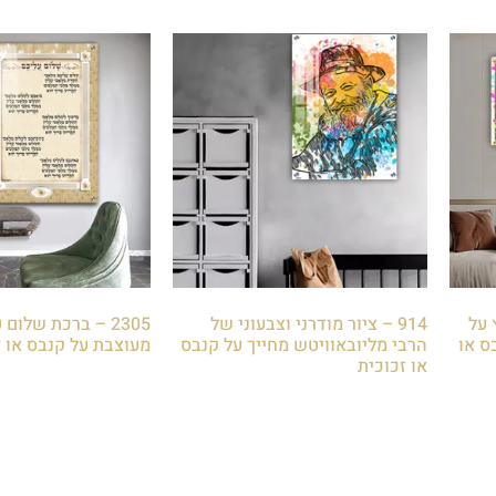
 על
914 – ציור מודרני וצבעוני של
2305 – ברכת שלום
ס או
הרבי מליובאוויטש מחייך על קנבס
מעוצבת על קנבס או ז
או זכוכית
₪
85.00
₪
85.00
הוספה לסל
הוספה לסל