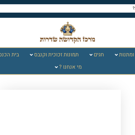
ומתנות
חגים
תמונות זכוכית וקנבס
בית הכנס
מי אנחנו ?
עמוד הבית
/
תמונות זכוכית
וקנבס
/
ברכות
/
ברכות שונות
/ 2840 –
תמונה של פסוק: "ואני בחסדך בטחתי יגל
ליבי בישועתך אשירה לה' כי גמל עלי"