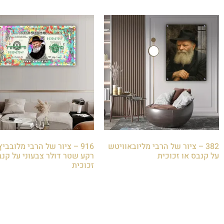
382 – ציור של הרבי מליובאוויטש
916 – ציור של הרבי מלובביץ
על קנבס או זכוכית
רקע שטר דולר צבעוני על קנב
זכוכית
₪
85.00
₪
85.00
הוספה לסל
הוספה לסל