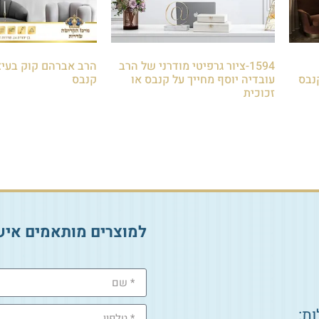
1594-ציור גרפיטי מודרני של הרב
הרב אברהם קוק בעיצ
נבס
עובדיה יוסף מחייך על קנבס או
קנבס
זכוכית
₪
280.00
–
₪
100.00
₪
85.00
הוספה לסל
הוספה לסל
למוצרים מותאמים איש
ת: