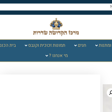
ומתנות
חגים
תמונות זכוכית וקנבס
בית הכנס
מי אנחנו ?
עמוד הבית
/
תמונות זכוכית וקנבס
/
בלוק
אקרילי
/ 2838 – בלוק זכוכית אקרילי עם
פסוק: " גם כי אלך בגיא צלמות לא אירע רע
כי אתה עמדי…"