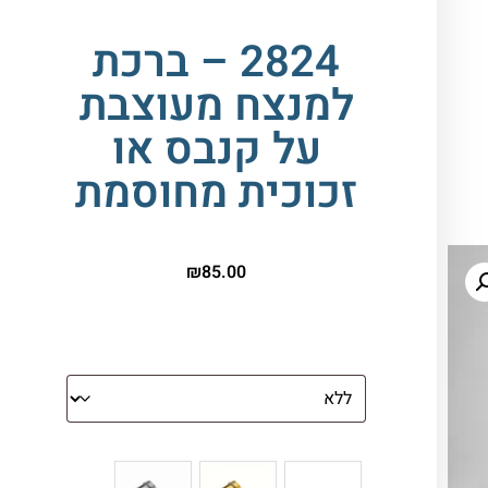
2824 – ברכת
למנצח מעוצבת
על קנבס או
זכוכית מחוסמת
₪
85.00
הדפסה על זכוכית
צבע ספייסרים (רק לתמונת זכוכית)