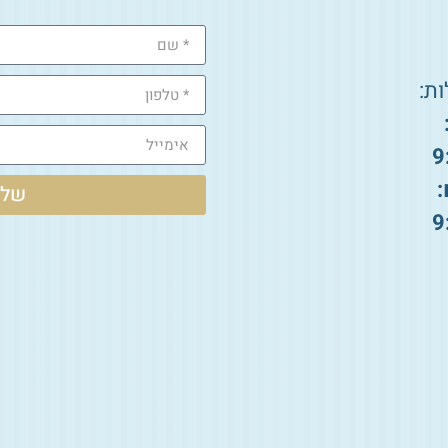
ת:
9
:
שלי
9