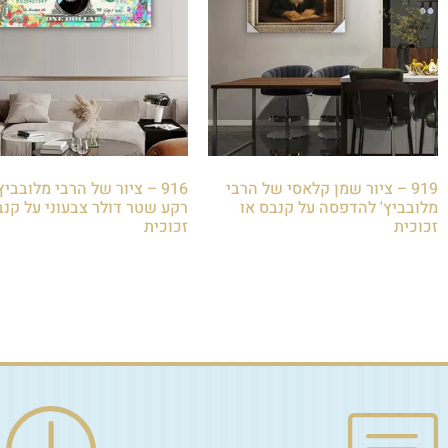
919 – ציור שמן קלאסי של הרבי
916 – ציור של הרבי מלובביץ
מלובביץ' להדפסה על קנבס או
רקע שטר דולר צבעוני על קנב
זכוכית
זכוכית
₪
85.00
₪
85.00
הוספה לסל
הוספה לסל