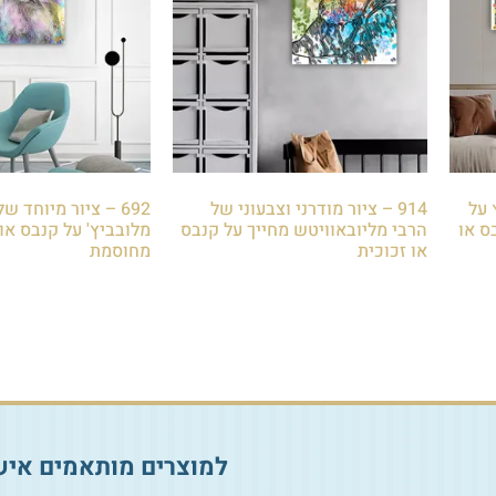
 על
914 – ציור מודרני וצבעוני של
692 – ציור מיוחד ש
ס או
הרבי מליובאוויטש מחייך על קנבס
מלובביץ' על קנבס או 
או זכוכית
מחוסמת
₪
85.00
₪
85.00
הוספה לסל
הוספה לסל
למוצרים מותאמים איש