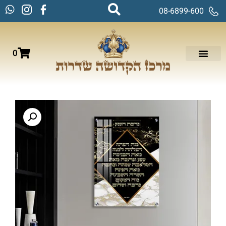
08-6899-600
0