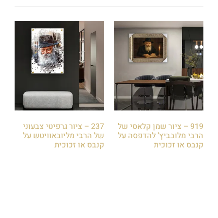
919 – ציור שמן קלאסי של
237 – ציור גרפיטי צבעוני
הרבי מלובביץ' להדפסה על
של הרבי מליובאוויטש על
קנבס או זכוכית
קנבס או זכוכית
₪
85.00
₪
85.00
הוספה לסל
הוספה לסל