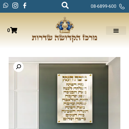
08-6899-600
0