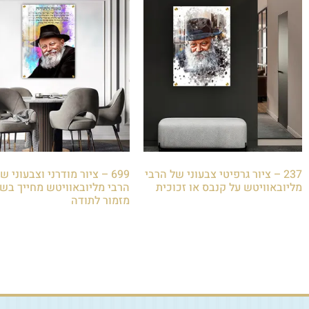
237 – ציור גרפיטי צבעוני של הרבי
699 – ציור מודרני וצבעוני ש
מליובאוויטש על קנבס או זכוכית
הרבי מליובאוויטש מחייך בשי
מזמור לתודה
₪
85.00
₪
85.00
הוספה לסל
הוספה לסל