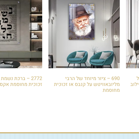
ל
690 – ציור מיוחד של הרבי
2772 – ברכת נשמת
לוב
מליובאוויטש על קנבס או זכוכית
זכוכית מחוסמת אקס
מחוסמת
₪
85.00
₪
85.00
הוספה לסל
הוספה לסל