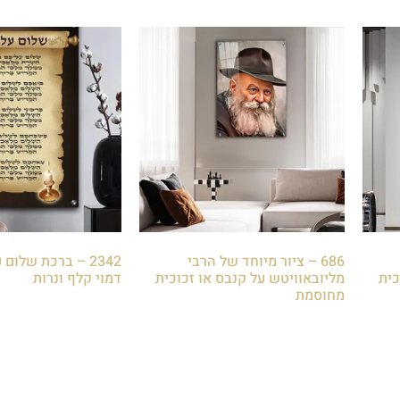
686 – ציור מיוחד של הרבי
2342 – ברכת שלום
כית
מליובאוויטש על קנבס או זכוכית
דמוי קלף ונרות
מחוסמת
₪
85.00
₪
85.00
הוספה לסל
הוספה לסל