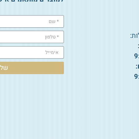
ת:
9
:
שלי
9