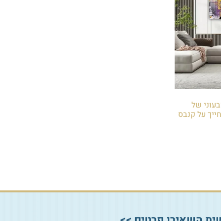
צבעוני של
ייך על קנבס
ית השאירו פרטים >>