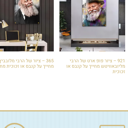
921 – ציור פופ ארט של הרבי
365 – ציור של הרבי מלובביץ
מליובאוויטש מחייך על קנבס או
מחייך על קנבס או זכוכית מח
זכוכית
₪
85.00
₪
85.00
הוספה לסל
הוספה לסל