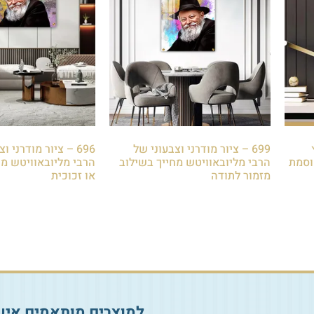
699 – ציור מודרני וצבעוני של
696 – ציור מודרני ו
וסמת
הרבי מליובאוויטש מחייך בשילוב
הרבי מליובאוויטש מח
מזמור לתודה
או זכוכית
₪
85.00
₪
85.00
הוספה לסל
הוספה לסל
למוצרים מותאמים איש