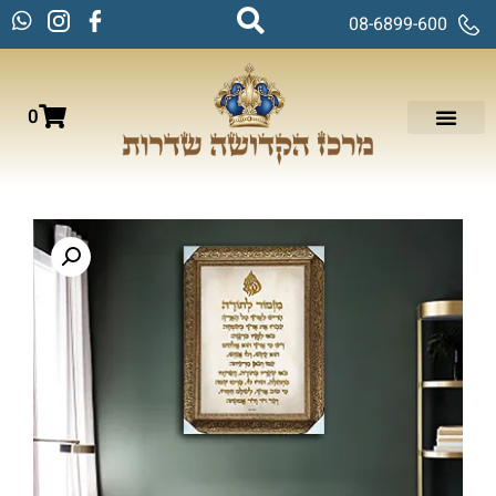
08-6899-600
0