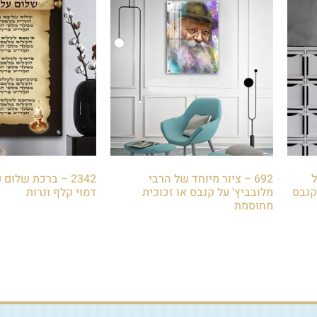
ל
692 – ציור מיוחד של הרבי
2342 – ברכת שלום
קנבס
מלובביץ' על קנבס או זכוכית
דמוי קלף ונרות
מחוסמת
₪
85.00
₪
85.00
הוספה לסל
הוספה לסל