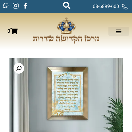
08-6899-600
0