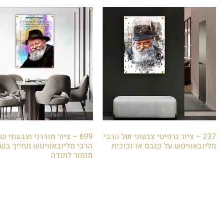
237 – ציור גרפיטי צבעוני של הרבי
699 – ציור מודרני וצבעוני ש
מליובאוויטש על קנבס או זכוכית
הרבי מליובאוויטש מחייך בשי
מזמור לתודה
₪
85.00
₪
85.00
הוספה לסל
הוספה לסל