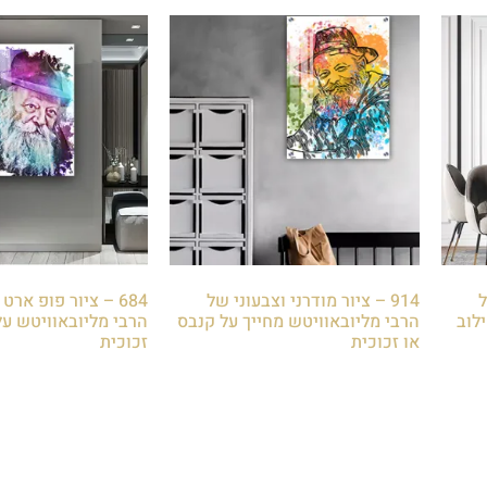
ל
914 – ציור מודרני וצבעוני של
684 – ציור פופ ארט
לוב
הרבי מליובאוויטש מחייך על קנבס
הרבי מליובאוויטש על
או זכוכית
זכוכית
₪
85.00
₪
85.00
הוספה לסל
הוספה לסל