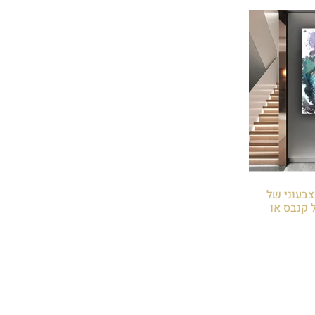
 צבעוני של
 קנבס או