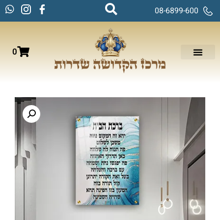
08-6899-600
0