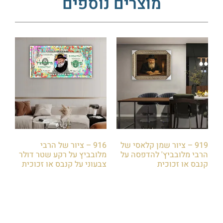
מוצרים נוספים
919 – ציור שמן קלאסי של
916 – ציור של הרבי
הרבי מלובביץ' להדפסה על
מלובביץ על רקע שטר דולר
קנבס או זכוכית
צבעוני על קנבס או זכוכית
₪
85.00
₪
85.00
הוספה לסל
הוספה לסל