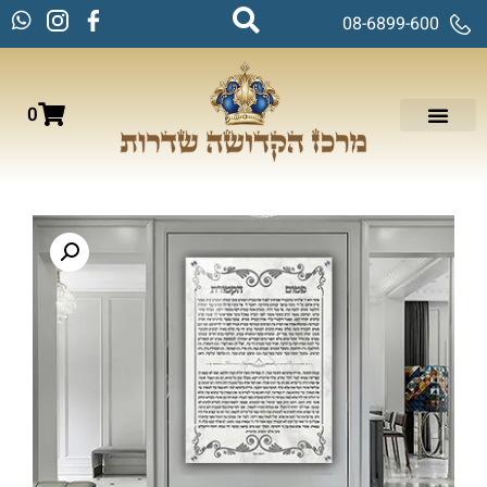
08-6899-600
0