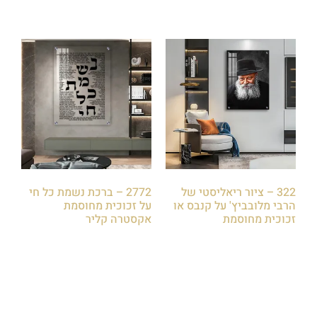
322 – ציור ריאליסטי של
2772 – ברכת נשמת כל חי
הרבי מלובביץ' על קנבס או
על זכוכית מחוסמת
זכוכית מחוסמת
אקסטרה קליר
₪
85.00
₪
85.00
הוספה לסל
הוספה לסל