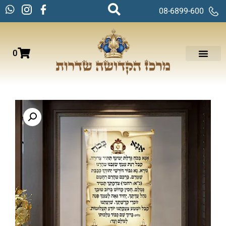
08-6899-600
0