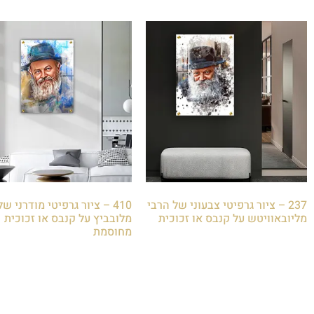
237 – ציור גרפיטי צבעוני של הרבי
410 – ציור גרפיטי מודרני ש
מליובאוויטש על קנבס או זכוכית
מלובביץ על קנבס או זכוכית
מחוסמת
₪
85.00
₪
85.00
הוספה לסל
הוספה לסל