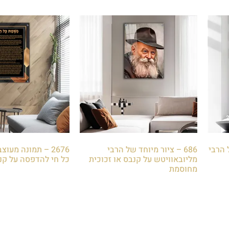
ל הרבי
686 – ציור מיוחד של הרבי
2676 – תמונה מע
מליובאוויטש על קנבס או זכוכית
כל חי להדפסה על קנב
מחוסמת
₪
85.00
₪
85.00
הוספה לסל
הוספה לסל