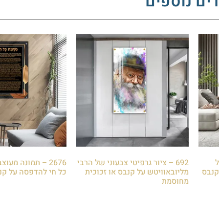
ים נוספים
ל
692 – ציור גרפיטי צבעוני של הרבי
2676 – תמונה מע
קנבס
מליובאוויטש על קנבס או זכוכית
כל חי להדפסה על קנב
מחוסמת
₪
85.00
₪
85.00
הוספה לסל
הוספה לסל