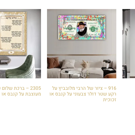
916 – ציור של הרבי מלובביץ על
2305 – ברכת שלום
רקע שטר דולר צבעוני על קנבס או
מעוצבת על קנבס או ז
זכוכית
₪
85.00
₪
85.00
הוספה לסל
הוספה לסל