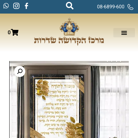
08-6899-600
0