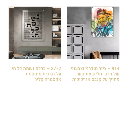
914 – ציור מודרני וצבעוני
2772 – ברכת נשמת כל חי
של הרבי מליובאוויטש
על זכוכית מחוסמת
מחייך על קנבס או זכוכית
אקסטרה קליר
₪
85.00
₪
85.00
הוספה לסל
הוספה לסל