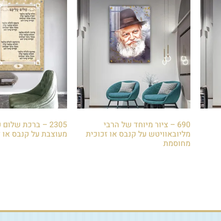
690 – ציור מיוחד של הרבי
2305 – ברכת שלום
מליובאוויטש על קנבס או זכוכית
מעוצבת על קנבס או ז
מחוסמת
₪
85.00
₪
85.00
הוספה לסל
הוספה לסל