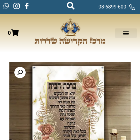
08-6899-600
0