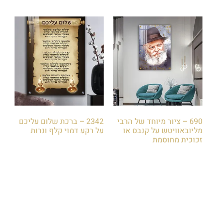
690 – ציור מיוחד של הרבי
2342 – ברכת שלום עליכם
מליובאוויטש על קנבס או
על רקע דמוי קלף ונרות
זכוכית מחוסמת
₪
85.00
₪
85.00
הוספה לסל
הוספה לסל