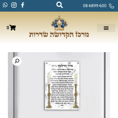
08-6899-600
0