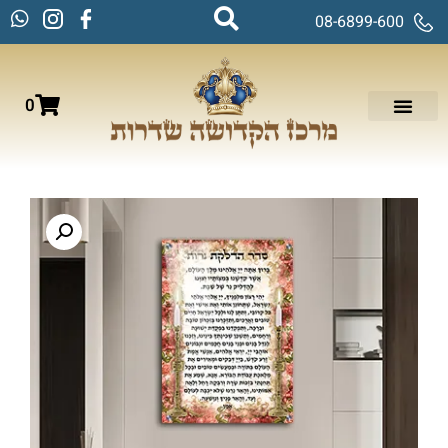
08-6899-600
0