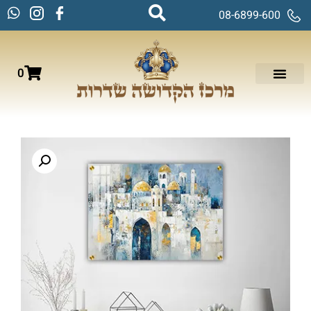
08-6899-600
0