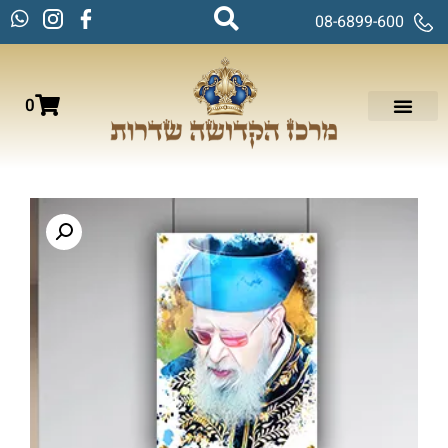
08-6899-600
0