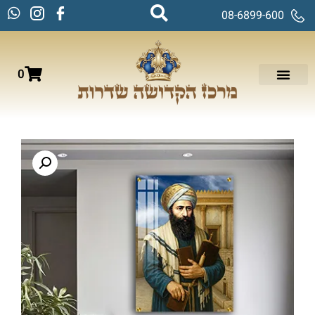
08-6899-600
0