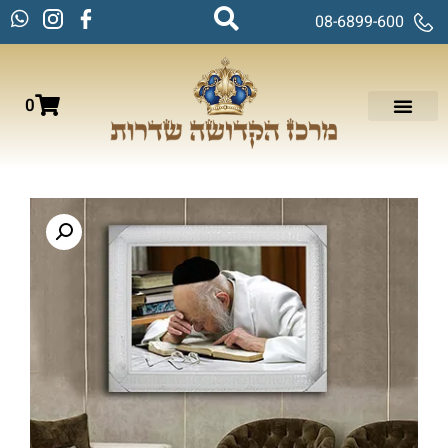
08-6899-600
0