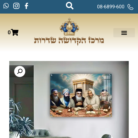
08-6899-600
0