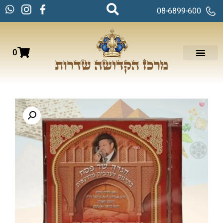
08-6899-600
0