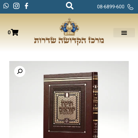
08-6899-600
0