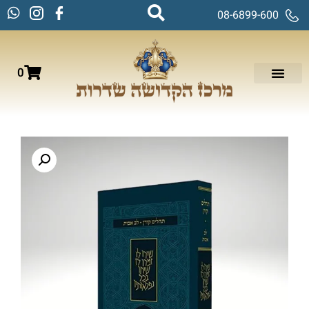
08-6899-600
0