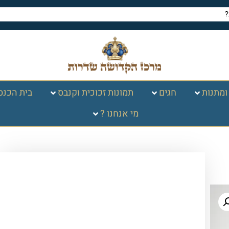
ומתנות
חגים
תמונות זכוכית וקנבס
בית הכנס
מי אנחנו ?
עמוד הבית
/
חגים במעגל
השנה
/
פסח
/
מוצרי פסח
/ קריאי מועד –
שבועות הושענא רבה ופסח "כוונת הלב"
גדול