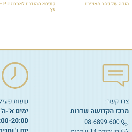
הגדה של פסח מאויירת
קופסא מה
עץ
₪
8.00
₪
200.00
הוספה לסל
הוספה לסל
צרו קשר:
שעות פעילו
מרכז הקדושה שדרות
ימים א'-ה':
:00-20:00
08-6899-600
יום ו' וחגים
בן יהודה 14 שדרות